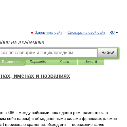
Запомнить сайт
Словарь на свой сайт
RU
едии на Академике
Найти!
Толкования
Переводы
Книги
Игры ⚽
нах, именах и названиях
де
в
486
г
.
между
войсками
последнего
рим
.
наместника
в
шим
себя
царем
)
и
объединенными
силами
франкских
племен
м
I
произошло
сражение
.
Исход
его
—
поражение
галло
-