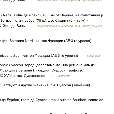
 С. Жан де Винь,… …
Энциклопедический словарь Ф.А. Брокгауза и И.А.
ь (Aisne, в Иль де Франс), в 90 км от Парижа, на судоходной р.
0 тыс. Готич. собор (XII в.), две башни (70 и 75 м) и
 С. Жан де Винь,… …
Энциклопедический словарь Ф.А. Брокгауза и И.А.
 фр. Soissons Nord кантон Франции (АЕ 3 го уровня) …
oissons Sud кантон Франции (АЕ 3 го уровня) …
Википедия
ons): Суассон город, департаменте Эна региона Иль де
 Франции в регионе Пикардия. Суассон (графство)
 IX XVIII веках. Суассонское… …
Википедия
уществуют и другие значения, см. Суассон (значения) …
де Бурбон, граф де Суассон фр. Louis de Bourbon, comte de