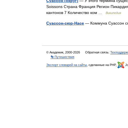
Суассон (округ)
— У этого термина сущест
Soissons Страна Франция Регион Пикарди
кантонов 7 Количество ком …
Википедия
Суассон-сюр-Насе
— Коммуна Суассон с
© Академик, 2000-2026
Обратная связь:
Техподдерж
👣 Путешествия
Экспорт словарей на сайты
, сделанные на PHP,
Jo