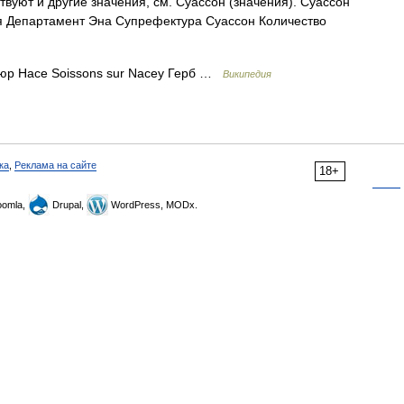
вуют и другие значения, см. Суассон (значения). Суассон
я Департамент Эна Супрефектура Суассон Количество
юр Насе Soissons sur Nacey Герб …
Википедия
ка
,
Реклама на сайте
18+
omla,
Drupal,
WordPress, MODx.