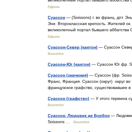
великолепный портал бывшего аббатства
Ефрона
Суассон
— (Soissons) г. во франц. дпт. Эн
Эне. Второклассная крепость. Жителей ок. 1
великолепный портал бывшего аббатства
Ефрона
Суассон-Север (кантон)
— Суассон Север
Википедия
Суассон-Юг (кантон)
— Суассон Юг фр. S
Суассон (значения)
— Суассон (фр. Soiss
Франс, Франция. Суассон (округ) округ во
французское графство, существовавшее в
Суассон (графство)
— У этого термина с
Википедия
Суассон, Людовик де Бурбон
— Людовик 
Soissons …
Википедия