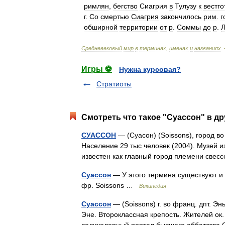
римлян
,
бегство
Сиагрия
в
Тулузу
к
вестг
г
.
Со
смертью
Сиагрия
закончилось
рим
.
г
обширной
территории
от
р
.
Соммы
до
р
.
Средневековый
мир
в
терминах
,
именах
и
названиях
.
Игры ⚽
Нужна курсовая?
Стратиоты
Смотреть что такое "Суассон" в др
СУАССОН
— (Суасон) (Soissons), город во
Население 29 тыс человек (2004). Музей 
известен как главный город племени све
Суассон
— У этого термина существуют и 
фр. Soissons …
Википедия
Суассон
— (Soissons) г. во франц. дпт. Эн
Эне. Второклассная крепость. Жителей ок. 1