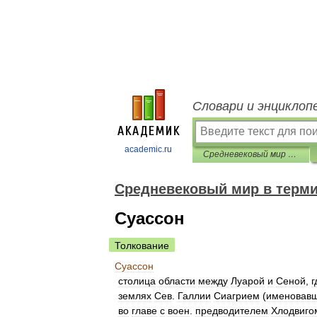
Словари и энциклоп
academic.ru
Средневековый мир в терминах, именах и названиях
Средневековый мир в терми
Суассон
Толкование
Суассон
столица
области
между
Луарой
и
Сеной
,
г
землях
Сев
.
Галлии
Сиагрием
(
именовав
во
главе
с
воен
.
предводителем
Хлодвиго