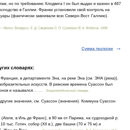
отам
;
но
по
требованию
Хлодвига
I
он
был
выдан
и
казнен
в
487
осподство
в
Галлии
.
Франки
установили
свой
контроль
на
Луары
(
фактически
завоевали
всю
Северо
-
Вост
.
Галлию
).
 —
Минск:
Беларусь
.
Е
.
Д
.
Смирнова
Л
.
П
.
Сушкевич
В
.
А
.
Федосик
.
1999
.
Сумма теологии
угих словарях:
 Франции, в департаменте Эна, на реке Эна (см. ЭНА (река)).
изобразительных искусств. В римские времена Суассон был
ссонов и назывался… …
Энциклопедический словарь
другие значения, см. Суассон (значения). Коммуна Суассон
ь (Aisne, в Иль де Франс), в 90 км от Парижа, на судоходной р.
0 тыс. Готич. собор (XII в.), две башни (70 и 75 м) и